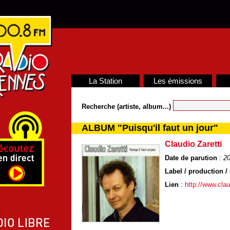
La Station
Les émissions
Recherche (artiste, album...)
ALBUM "Puisqu'il faut un jour"
Claudio Zaretti
Date de parution
:
2
Label / production / 
Lien
:
http://www.clau