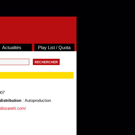
Actualités
Play List / Quota
007
distribution
: Autoproduction
diozaretti.com/