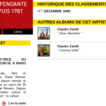
HISTORIQUE DES CLASSEMENT
N°7 (
DECEMBRE 2008
)
AUTRES ALBUMS DE CET ARTIS
Claudio Zaretti
Liens
" Deux diamants "
027
Claudio Zaretti
" Cosmos hotel "
UR·TRICE OU
EUR·SE À RADIO
cale, libre et
te, Radio Rennes
 bassin rennais et
ns un rayon de 30
de Rennes. Depuis
tation cultive la
 : la culture...
Lire la suite