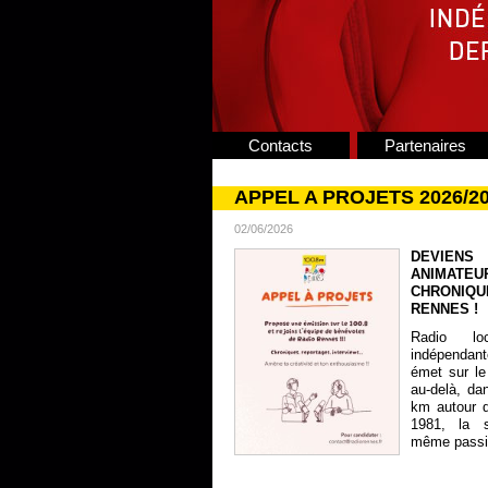
Contacts
Partenaires
APPEL A PROJETS 2026/2
02/06/2026
DEVIENS
ANIMATE
CHRONIQU
RENNES !
Radio lo
indépendan
émet sur le
au-delà, da
km autour 
1981, la s
même passion