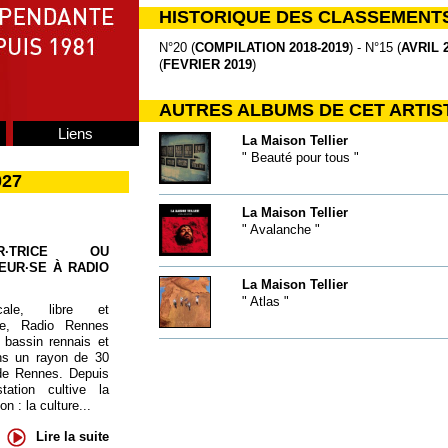
HISTORIQUE DES CLASSEMENT
N°20 (
COMPILATION 2018-2019
) - N°15 (
AVRIL 
(
FEVRIER 2019
)
AUTRES ALBUMS DE CET ARTIS
Liens
La Maison Tellier
" Beauté pour tous "
027
La Maison Tellier
" Avalanche "
UR·TRICE OU
EUR·SE À RADIO
La Maison Tellier
" Atlas "
cale, libre et
te, Radio Rennes
 bassin rennais et
ns un rayon de 30
de Rennes. Depuis
tation cultive la
 : la culture...
Lire la suite