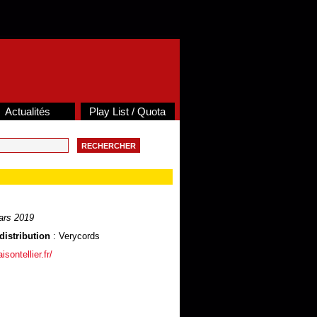
Actualités
Play List / Quota
ars 2019
distribution
: Verycords
sontellier.fr/