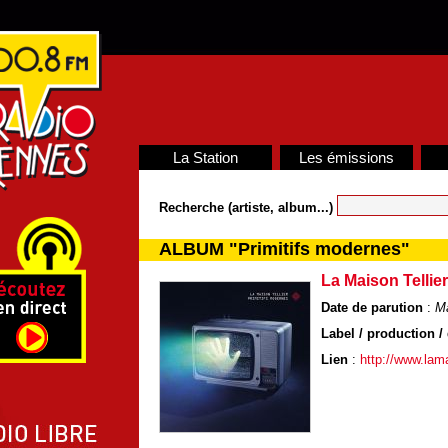
La Station
Les émissions
Recherche (artiste, album...)
ALBUM "Primitifs modernes"
La Maison Tellier
Date de parution
:
M
Label / production / 
Lien
:
http://www.lamai