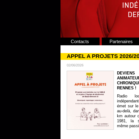
Contacts
Partenaires
APPEL A PROJETS 2026/2
02/06/2026
DEVIENS
ANIMATE
CHRONIQU
RENNES !
Radio lo
indépendan
émet sur le
au-delà, da
km autour 
1981, la s
même passion