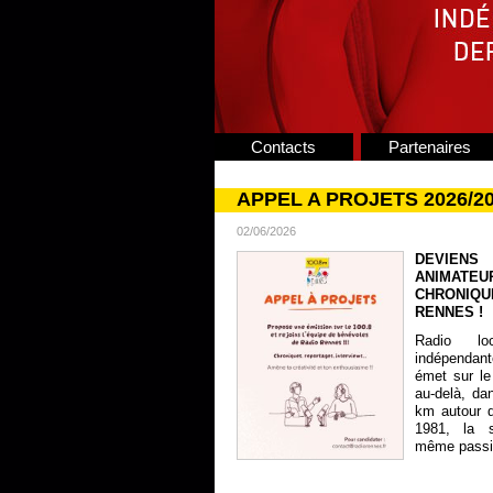
Contacts
Partenaires
APPEL A PROJETS 2026/2
02/06/2026
DEVIENS
ANIMATE
CHRONIQU
RENNES !
Radio lo
indépendan
émet sur le
au-delà, da
km autour 
1981, la s
même passion