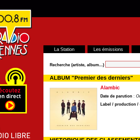
La Station
Les émissions
Recherche (artiste, album...)
ALBUM "Premier des derniers"
Alambic
Date de parution
:
Oc
Label / production / 