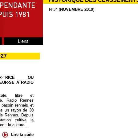
HISTORIQUE DES CLASSEMENT
N°34 (
NOVEMBRE 2019
)
Liens
027
UR·TRICE OU
EUR·SE À RADIO
cale, libre et
te, Radio Rennes
 bassin rennais et
ns un rayon de 30
de Rennes. Depuis
tation cultive la
 : la culture...
Lire la suite