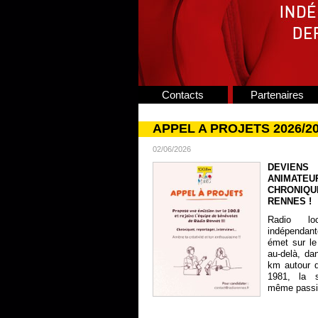
Contacts
Partenaires
APPEL A PROJETS 2026/2
02/06/2026
DEVIENS
ANIMATE
CHRONIQU
RENNES !
Radio lo
indépendan
émet sur le
au-delà, da
km autour 
1981, la s
même passion