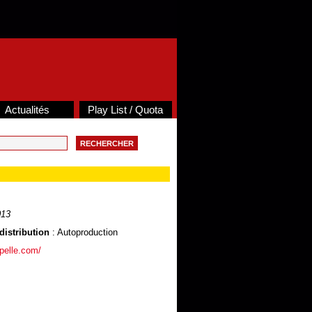
Actualités
Play List / Quota
013
distribution
: Autoproduction
pelle.com/