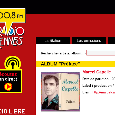
La Station
Les émissions
Recherche (artiste, album...)
ALBUM "Préface"
Marcel Capelle
Date de parution
:
2
Label / production / 
Lien
:
http://marcelca