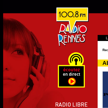
L
Rec
A