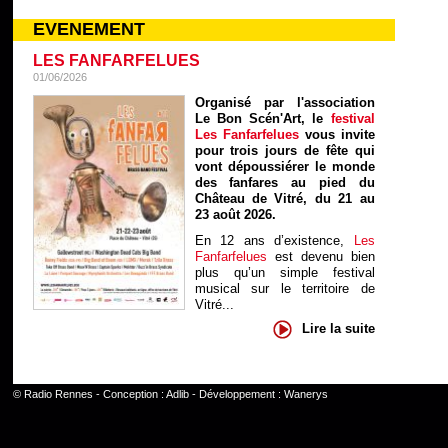
EVENEMENT
LES FANFARFELUES
01/06/2026
Organisé par l'association
Le Bon Scén'Art, le
festival
Les Fanfarfelues
vous invite
pour trois jours de fête qui
vont dépoussiérer le monde
des fanfares au pied du
Château de Vitré, du 21 au
23 août 2026.
En 12 ans d’existence,
Les
Fanfarfelues
est devenu bien
plus qu’un simple festival
musical sur le territoire de
Vitré...
Lire la suite
©
Radio Rennes
- Conception :
Adlib
- Développement :
Wanerys