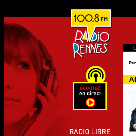
L
Rec
A