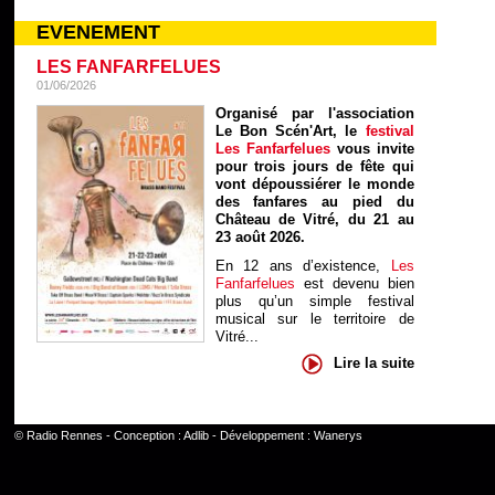
EVENEMENT
LES FANFARFELUES
01/06/2026
Organisé par l'association
Le Bon Scén'Art, le
festival
Les Fanfarfelues
vous invite
pour trois jours de fête qui
vont dépoussiérer le monde
des fanfares au pied du
Château de Vitré, du 21 au
23 août 2026.
En 12 ans d’existence,
Les
Fanfarfelues
est devenu bien
plus qu’un simple festival
musical sur le territoire de
Vitré...
Lire la suite
©
Radio Rennes
- Conception :
Adlib
- Développement :
Wanerys