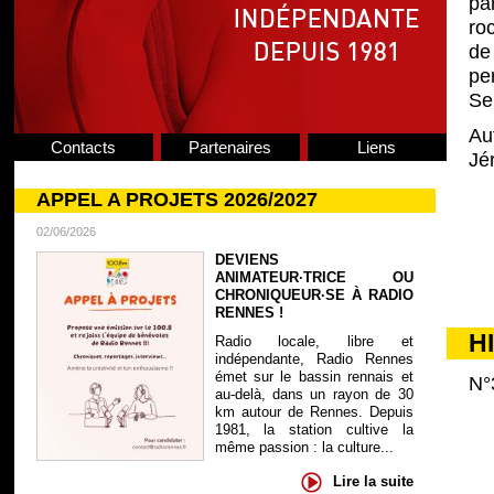
pa
ro
de
pe
Se
Au
Contacts
Partenaires
Liens
Jé
APPEL A PROJETS 2026/2027
02/06/2026
DEVIENS
ANIMATEUR·TRICE OU
CHRONIQUEUR·SE À RADIO
RENNES !
H
Radio locale, libre et
indépendante, Radio Rennes
émet sur le bassin rennais et
N°
au-delà, dans un rayon de 30
km autour de Rennes. Depuis
1981, la station cultive la
même passion : la culture...
Lire la suite