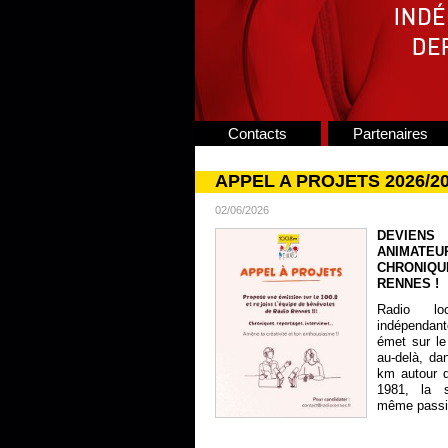
Contacts
Partenaires
APPEL A PROJETS 2026/2
02/06/2026
DEVIENS
ANIMATE
CHRONIQU
RENNES !
Radio lo
indépendan
émet sur le
au-delà, da
km autour 
1981, la s
même passion