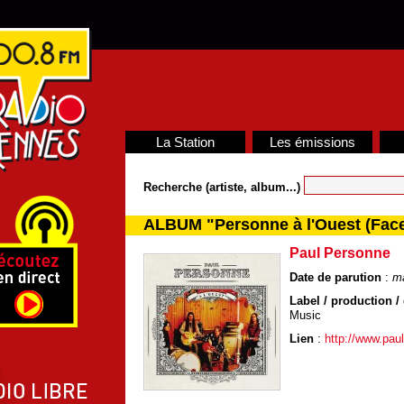
La Station
Les émissions
Recherche (artiste, album...)
ALBUM "Personne à l'Ouest (Face
Paul Personne
Date de parution
:
ma
Label / production / 
Music
Lien
:
http://www.pau