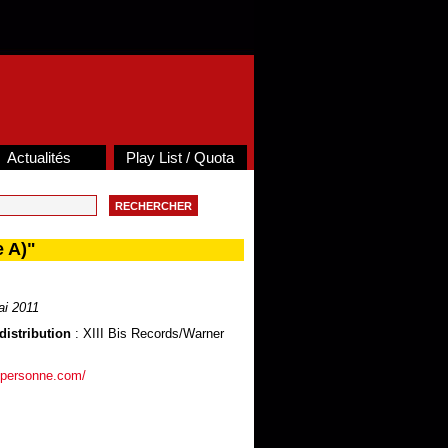
Actualités
Play List / Quota
 A)"
i 2011
distribution
: XIII Bis Records/Warner
lpersonne.com/