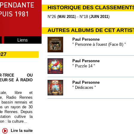
HISTORIQUE DES CLASSEMENT
N°26 (
MAI 2011
) - N°18 (
JUIN 2011
)
AUTRES ALBUMS DE CET ARTIS
Paul Personne
Liens
" Personne à l'ouest (Face B) "
027
Paul Personne
" Puzzle 14 "
UR·TRICE OU
EUR·SE À RADIO
Paul Personne
" Dédicaces "
cale, libre et
te, Radio Rennes
 bassin rennais et
ns un rayon de 30
de Rennes. Depuis
tation cultive la
 : la culture...
Lire la suite