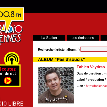
La Station
Les émissions
Recherche (artiste, album...)
ALBUM "Pas d'soucis"
Fabien Veyriras
Date de parution
:
m
Label / production / 
Lien
:
http://fabien.v