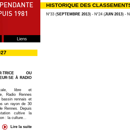
HISTORIQUE DES CLASSEMENT
N°33 (
SEPTEMBRE 2013
) - N°24 (
JUIN 2013
) - N
Liens
027
UR·TRICE OU
EUR·SE À RADIO
cale, libre et
te, Radio Rennes
 bassin rennais et
ns un rayon de 30
de Rennes. Depuis
tation cultive la
 : la culture...
Lire la suite