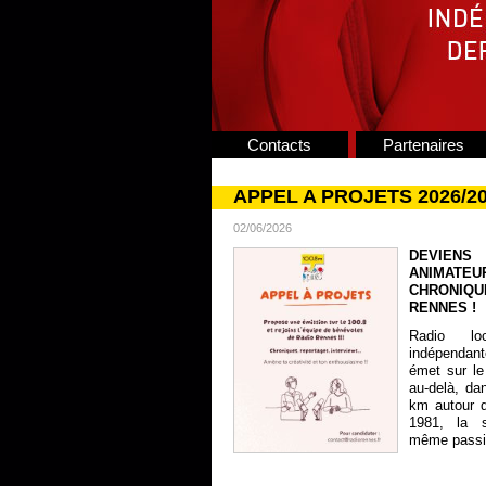
Contacts
Partenaires
APPEL A PROJETS 2026/2
02/06/2026
DEVIENS
ANIMATE
CHRONIQU
RENNES !
Radio lo
indépendan
émet sur le
au-delà, da
km autour 
1981, la s
même passion