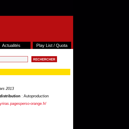
Actualités
Play List / Quota
ars 2013
distribution
: Autoproduction
eyriras.pagesperso-orange.fr/