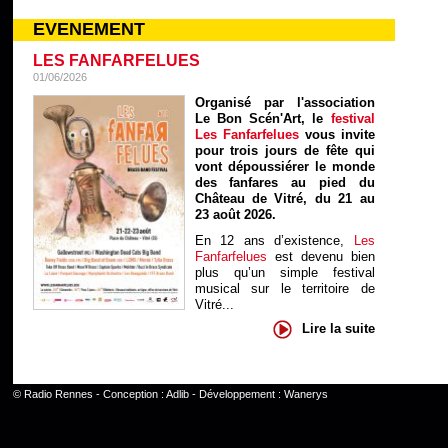
EVENEMENT
LES FANFARFELUES
01/06/2026
Organisé par l'association
Le Bon Scén'Art, le
festival
Les Fanfarfelues
vous invite
pour trois jours de fête qui
vont dépoussiérer le monde
des fanfares au pied du
Château de Vitré, du 21 au
23 août 2026.
En 12 ans d’existence,
Les
Fanfarfelues
est devenu bien
plus qu’un simple festival
musical sur le territoire de
Vitré...
Lire la suite
©
Radio Rennes
- Conception :
Adlib
- Développement :
Wanerys