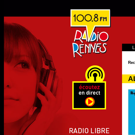
L
Rec
A