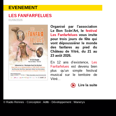
EVENEMENT
LES FANFARFELUES
01/06/2026
Organisé par l'association
Le Bon Scén'Art, le
festival
Les Fanfarfelues
vous invite
pour trois jours de fête qui
vont dépoussiérer le monde
des fanfares au pied du
Château de Vitré, du 21 au
23 août 2026.
En 12 ans d’existence,
Les
Fanfarfelues
est devenu bien
plus qu’un simple festival
musical sur le territoire de
Vitré...
Lire la suite
©
Radio Rennes
- Conception :
Adlib
- Développement :
Wanerys