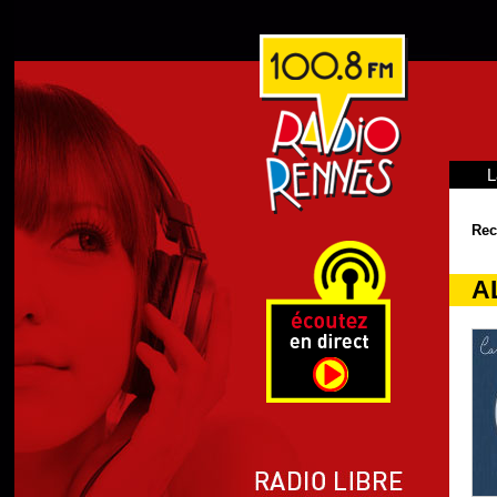
L
Rec
A