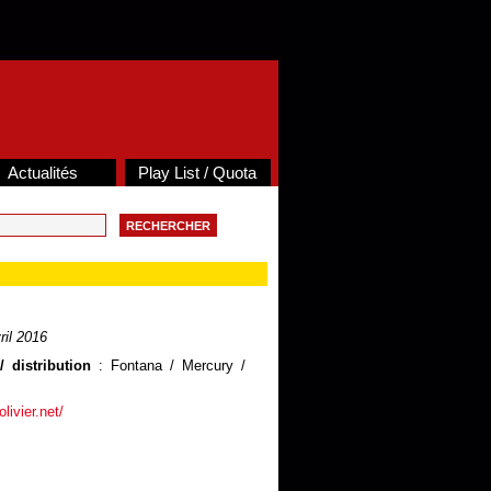
Actualités
Play List / Quota
ril 2016
 distribution
: Fontana / Mercury /
olivier.net/