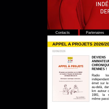
Contacts
Partenaires
APPEL A PROJETS 2026/2
02/06/2026
DEVIENS
ANIMATE
CHRONIQU
RENNES !
Radio lo
indépendan
émet sur le
au-delà, da
km autour 
1981, la s
même passion