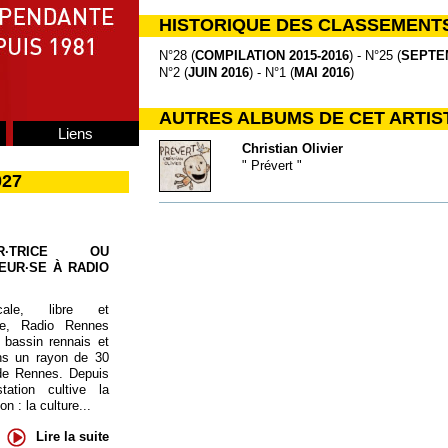
HISTORIQUE DES CLASSEMENT
N°28 (
COMPILATION 2015-2016
) - N°25 (
SEPTE
N°2 (
JUIN 2016
) - N°1 (
MAI 2016
)
AUTRES ALBUMS DE CET ARTIS
Liens
Christian Olivier
" Prévert "
027
UR·TRICE OU
EUR·SE À RADIO
cale, libre et
te, Radio Rennes
 bassin rennais et
ns un rayon de 30
de Rennes. Depuis
tation cultive la
 : la culture...
Lire la suite