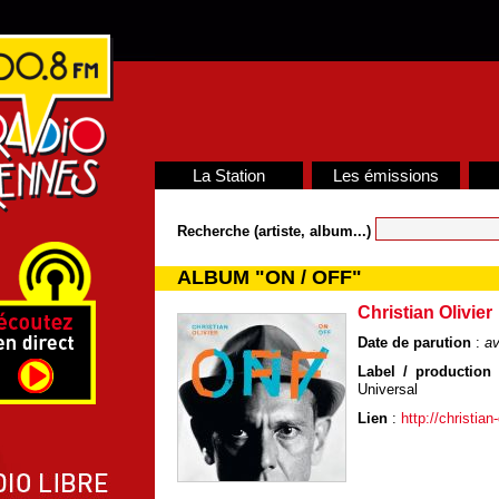
La Station
Les émissions
Recherche (artiste, album...)
ALBUM "ON / OFF"
Christian Olivier
Date de parution
:
av
Label / production /
Universal
Lien
:
http://christian-