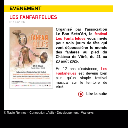
EVENEMENT
LES FANFARFELUES
01/06/2026
Organisé par l'association
Le Bon Scén'Art, le
festival
Les Fanfarfelues
vous invite
pour trois jours de fête qui
vont dépoussiérer le monde
des fanfares au pied du
Château de Vitré, du 21 au
23 août 2026.
En 12 ans d’existence,
Les
Fanfarfelues
est devenu bien
plus qu’un simple festival
musical sur le territoire de
Vitré...
Lire la suite
©
Radio Rennes
- Conception :
Adlib
- Développement :
Wanerys