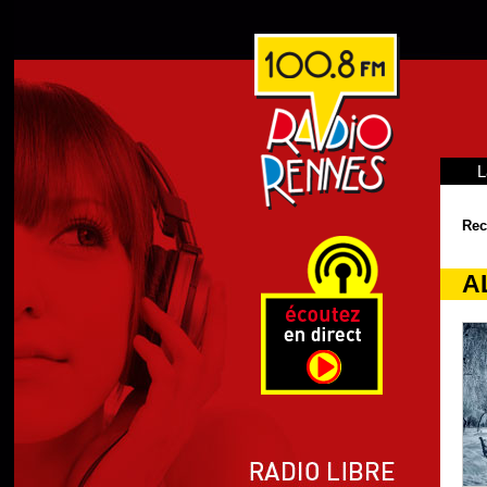
L
Rec
A