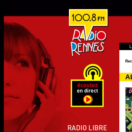
L
Rec
A