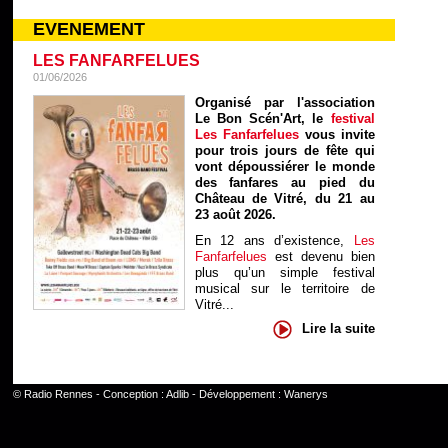
EVENEMENT
LES FANFARFELUES
01/06/2026
Organisé par l'association
Le Bon Scén'Art, le
festival
Les Fanfarfelues
vous invite
pour trois jours de fête qui
vont dépoussiérer le monde
des fanfares au pied du
Château de Vitré, du 21 au
23 août 2026.
En 12 ans d’existence,
Les
Fanfarfelues
est devenu bien
plus qu’un simple festival
musical sur le territoire de
Vitré...
Lire la suite
©
Radio Rennes
- Conception :
Adlib
- Développement :
Wanerys