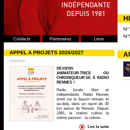
H
N°
N°
Contacts
Partenaires
Liens
APPEL A PROJETS 2026/2027
A
02/06/2026
DEVIENS
ANIMATEUR·TRICE OU
CHRONIQUEUR·SE À RADIO
RENNES !
Radio locale, libre et
indépendante, Radio Rennes
émet sur le bassin rennais et
au-delà, dans un rayon de 30
km autour de Rennes. Depuis
1981, la station cultive la
même passion : la culture...
Lire la suite