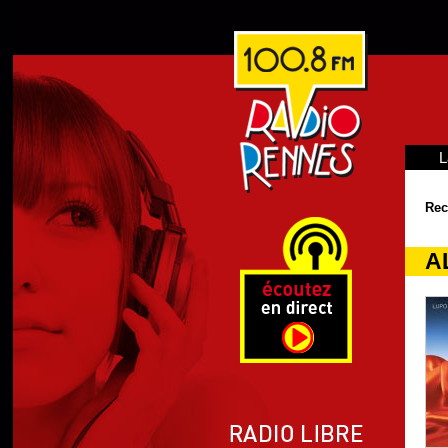
L
Rec
AL