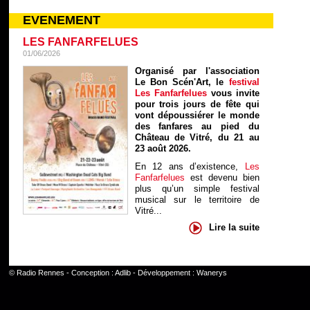
EVENEMENT
LES FANFARFELUES
01/06/2026
Organisé par l'association
Le Bon Scén'Art, le
festival
Les Fanfarfelues
vous invite
pour trois jours de fête qui
vont dépoussiérer le monde
des fanfares au pied du
Château de Vitré, du 21 au
23 août 2026.
En 12 ans d’existence,
Les
Fanfarfelues
est devenu bien
plus qu’un simple festival
musical sur le territoire de
Vitré...
Lire la suite
©
Radio Rennes
- Conception :
Adlib
- Développement :
Wanerys