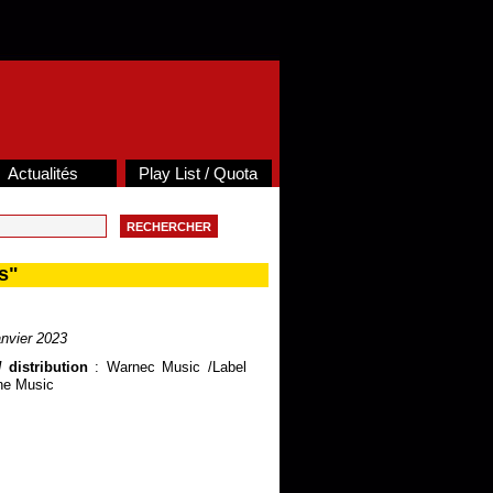
Actualités
Play List / Quota
s"
nvier 2023
 distribution
: Warnec Music /Label
ne Music