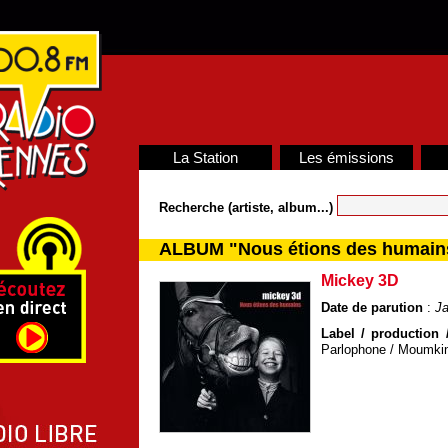
La Station
Les émissions
Recherche (artiste, album...)
ALBUM "Nous étions des humain
Mickey 3D
Date de parution
:
Ja
Label / production /
Parlophone / Moumki