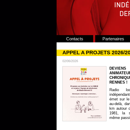
Contacts
Partenaires
APPEL A PROJETS 2026/2
02/06/2026
DEVIENS
ANIMATE
CHRONIQU
RENNES !
Radio lo
indépendan
émet sur le
au-delà, da
km autour 
1981, la s
même passion