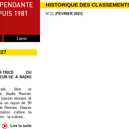
HISTORIQUE DES CLASSEMENT
N°21 (
FÉVRIER 2023
)
Liens
027
UR·TRICE OU
EUR·SE À RADIO
cale, libre et
te, Radio Rennes
 bassin rennais et
ns un rayon de 30
de Rennes. Depuis
tation cultive la
 : la culture...
Lire la suite