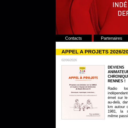
Contacts
Partenaires
APPEL A PROJETS 2026/2
02/06/2026
DEVIENS
ANIMATE
CHRONIQU
RENNES !
Radio lo
indépendan
émet sur le
au-delà, da
km autour 
1981, la s
même passion