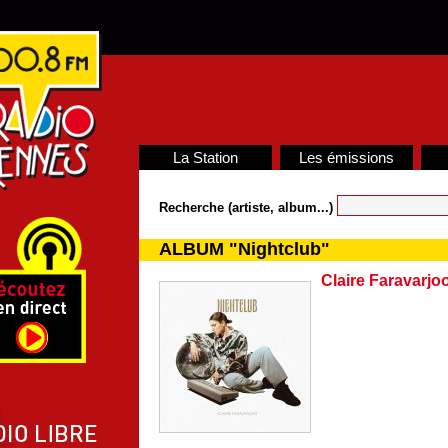
La Station
Les émissions
Recherche (artiste, album...)
ALBUM "Nightclub"
Claire Faravarjo