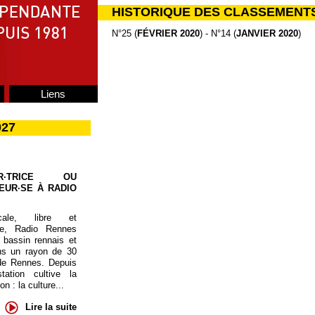
HISTORIQUE DES CLASSEMENT
N°25 (
FÉVRIER 2020
) - N°14 (
JANVIER 2020
)
Liens
027
UR·TRICE OU
EUR·SE À RADIO
cale, libre et
te, Radio Rennes
 bassin rennais et
ns un rayon de 30
de Rennes. Depuis
tation cultive la
 : la culture...
Lire la suite