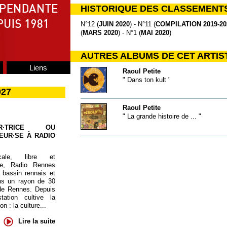
HISTORIQUE DES CLASSEMENT
N°12 (
JUIN 2020
) - N°11 (
COMPILATION 2019-20
(
MARS 2020
) - N°1 (
MAI 2020
)
AUTRES ALBUMS DE CET ARTIS
Liens
Raoul Petite
" Dans ton kult "
027
Raoul Petite
" La grande histoire de ... "
UR·TRICE OU
EUR·SE À RADIO
cale, libre et
te, Radio Rennes
 bassin rennais et
ns un rayon de 30
de Rennes. Depuis
tation cultive la
 : la culture...
Lire la suite