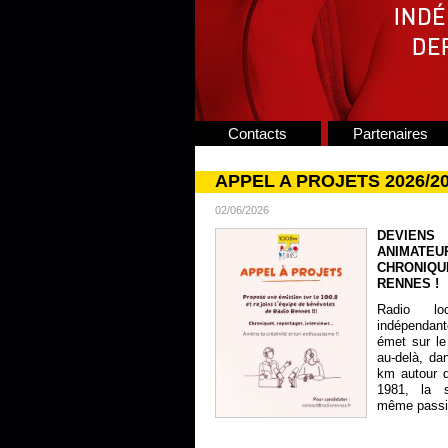
Contacts
Partenaires
APPEL A PROJETS 2026/2
02/06/2026
DEVIENS
ANIMATE
CHRONIQU
RENNES !
Radio lo
indépendan
émet sur le
au-delà, da
km autour 
1981, la s
même passion