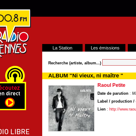
La Station
Les émissions
Recherche (artiste, album...)
ALBUM "Ni vieux, ni maître "
Raoul Petite
Date de parution
:
M
Label / production / 
Lien
:
http://www.raou