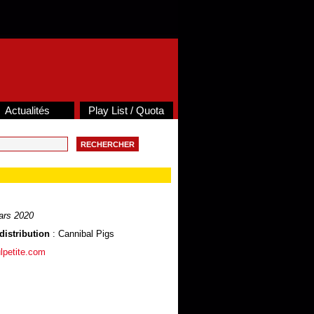
Actualités
Play List / Quota
ars 2020
distribution
: Cannibal Pigs
lpetite.com