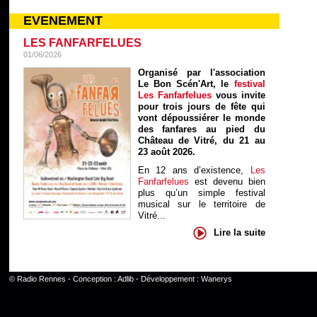
EVENEMENT
LES FANFARFELUES
01/06/2026
Organisé par l'association
Le Bon Scén'Art, le
festival
Les Fanfarfelues
vous invite
pour trois jours de fête qui
vont dépoussiérer le monde
des fanfares au pied du
Château de Vitré, du 21 au
23 août 2026.
En 12 ans d’existence,
Les
Fanfarfelues
est devenu bien
plus qu’un simple festival
musical sur le territoire de
Vitré...
Lire la suite
©
Radio Rennes
- Conception :
Adlib
- Développement :
Wanerys