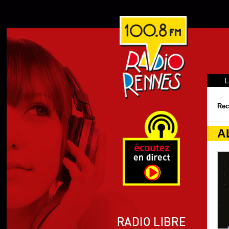
L
Rec
A