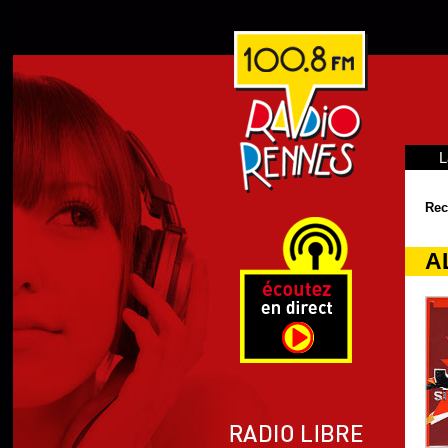
L
Rec
A