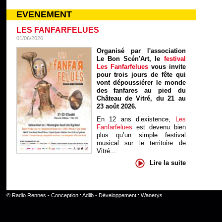
EVENEMENT
LES FANFARFELUES
01/06/2026
Organisé par l'association
Le Bon Scén'Art, le
festival
Les Fanfarfelues
vous invite
pour trois jours de fête qui
vont dépoussiérer le monde
des fanfares au pied du
Château de Vitré, du 21 au
23 août 2026.
En 12 ans d’existence,
Les
Fanfarfelues
est devenu bien
plus qu’un simple festival
musical sur le territoire de
Vitré...
Lire la suite
©
Radio Rennes
- Conception :
Adlib
- Développement :
Wanerys