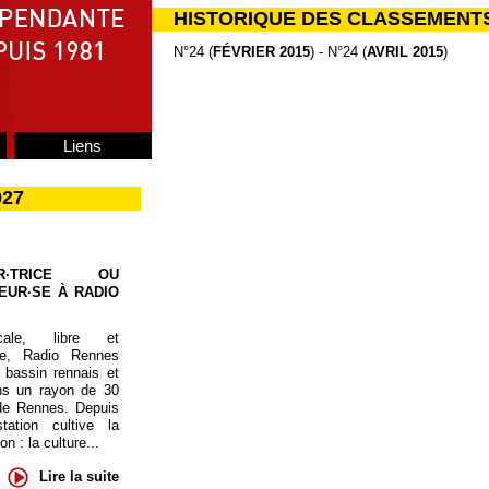
HISTORIQUE DES CLASSEMENT
N°24 (
FÉVRIER 2015
) - N°24 (
AVRIL 2015
)
Liens
027
UR·TRICE OU
EUR·SE À RADIO
cale, libre et
te, Radio Rennes
 bassin rennais et
ns un rayon de 30
de Rennes. Depuis
tation cultive la
 : la culture...
Lire la suite