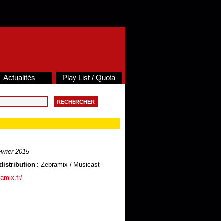
Actualités
Play List / Quota
vrier 2015
distribution
: Zebramix / Musicast
amix.fr/