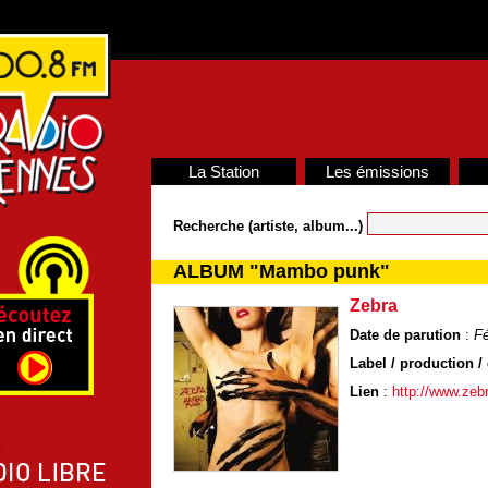
La Station
Les émissions
Recherche (artiste, album...)
ALBUM "Mambo punk"
Zebra
Date de parution
:
Fé
Label / production / 
Lien
:
http://www.zebr