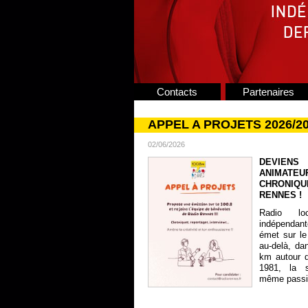
Contacts
Partenaires
APPEL A PROJETS 2026/2
02/06/2026
DEVIENS
ANIMATE
CHRONIQU
RENNES !
Radio lo
indépendan
émet sur le
au-delà, da
km autour 
1981, la s
même passion