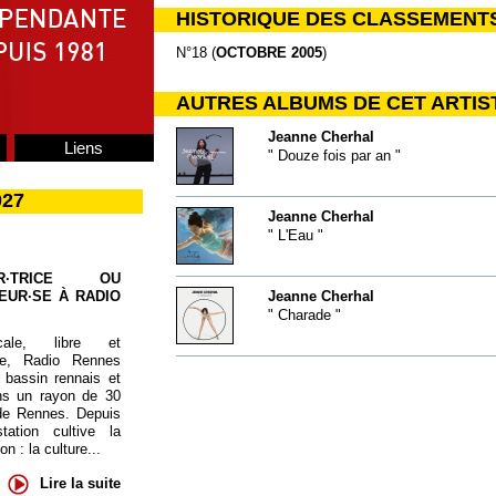
HISTORIQUE DES CLASSEMENT
N°18 (
OCTOBRE 2005
)
AUTRES ALBUMS DE CET ARTIS
Jeanne Cherhal
Liens
" Douze fois par an "
027
Jeanne Cherhal
" L'Eau "
UR·TRICE OU
EUR·SE À RADIO
Jeanne Cherhal
" Charade "
cale, libre et
te, Radio Rennes
 bassin rennais et
ns un rayon de 30
de Rennes. Depuis
tation cultive la
 : la culture...
Lire la suite