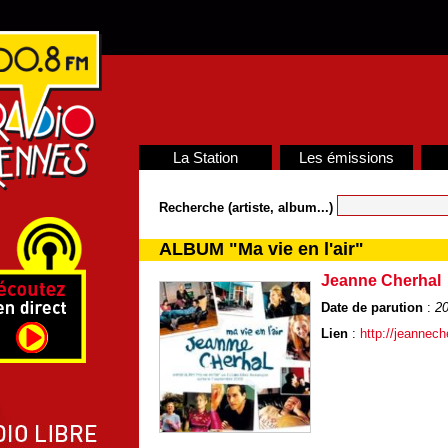
La Station
Les émissions
Recherche (artiste, album...)
ALBUM "Ma vie en l'air"
Jeanne Cherhal
Date de parution
:
2
Lien
:
http://jeannech