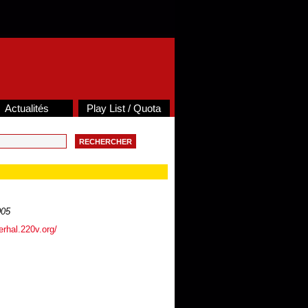
Actualités
Play List / Quota
005
erhal.220v.org/