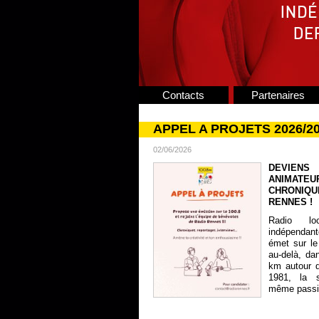
Contacts
Partenaires
APPEL A PROJETS 2026/2
02/06/2026
DEVIENS
ANIMATE
CHRONIQU
RENNES !
Radio lo
indépendan
émet sur le
au-delà, da
km autour 
1981, la s
même passion