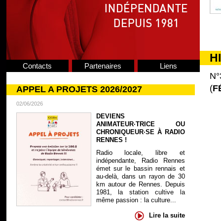
H
Contacts
Partenaires
Liens
N°
(
F
APPEL A PROJETS 2026/2027
02/06/2026
DEVIENS
ANIMATEUR·TRICE OU
CHRONIQUEUR·SE À RADIO
RENNES !
Radio locale, libre et
indépendante, Radio Rennes
émet sur le bassin rennais et
au-delà, dans un rayon de 30
km autour de Rennes. Depuis
1981, la station cultive la
même passion : la culture...
Lire la suite