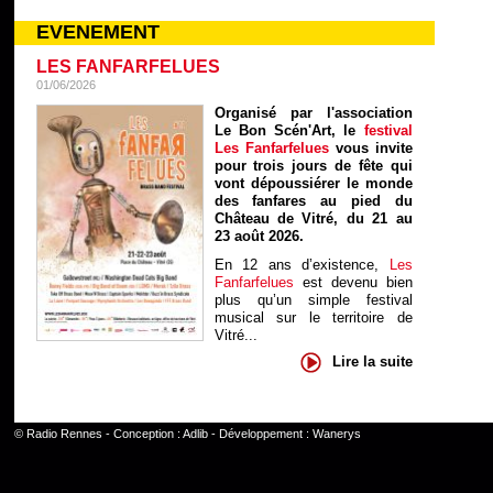
EVENEMENT
LES FANFARFELUES
01/06/2026
Organisé par l'association
Le Bon Scén'Art, le
festival
Les Fanfarfelues
vous invite
pour trois jours de fête qui
vont dépoussiérer le monde
des fanfares au pied du
Château de Vitré, du 21 au
23 août 2026.
En 12 ans d’existence,
Les
Fanfarfelues
est devenu bien
plus qu’un simple festival
musical sur le territoire de
Vitré...
Lire la suite
©
Radio Rennes
- Conception :
Adlib
- Développement :
Wanerys