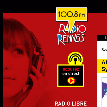
L
Rec
AL
Sy