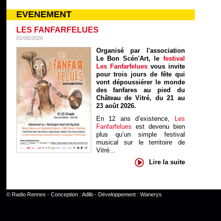
EVENEMENT
LES FANFARFELUES
01/06/2026
Organisé par l'association
Le Bon Scén'Art, le
festival
Les Fanfarfelues
vous invite
pour trois jours de fête qui
vont dépoussiérer le monde
des fanfares au pied du
Château de Vitré, du 21 au
23 août 2026.
En 12 ans d’existence,
Les
Fanfarfelues
est devenu bien
plus qu’un simple festival
musical sur le territoire de
Vitré...
Lire la suite
©
Radio Rennes
- Conception :
Adlib
- Développement :
Wanerys