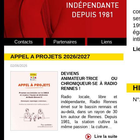
co
se
19
ég
in
Contacts
Partenaires
Liens
Li
APPEL A PROJETS 2026/2027
02/06/2026
DEVIENS
ANIMATEUR·TRICE OU
CHRONIQUEUR·SE À RADIO
H
RENNES !
Radio locale, libre et
N°
indépendante, Radio Rennes
émet sur le bassin rennais et
au-delà, dans un rayon de 30
km autour de Rennes. Depuis
1981, la station cultive la
même passion : la culture...
Lire la suite