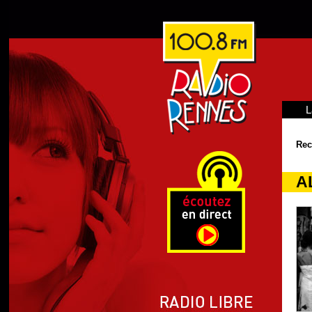
L
Rec
A