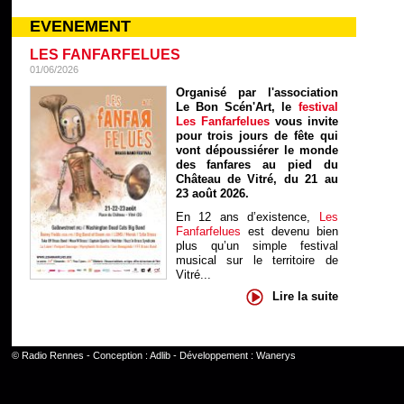
EVENEMENT
LES FANFARFELUES
01/06/2026
Organisé par l'association
Le Bon Scén'Art, le
festival
Les Fanfarfelues
vous invite
pour trois jours de fête qui
vont dépoussiérer le monde
des fanfares au pied du
Château de Vitré, du 21 au
23 août 2026.
En 12 ans d’existence,
Les
Fanfarfelues
est devenu bien
plus qu’un simple festival
musical sur le territoire de
Vitré...
Lire la suite
©
Radio Rennes
- Conception :
Adlib
- Développement :
Wanerys