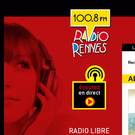
L
Rec
AL