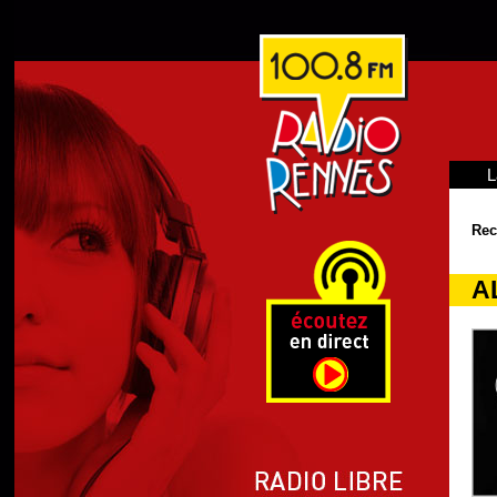
L
Rec
AL