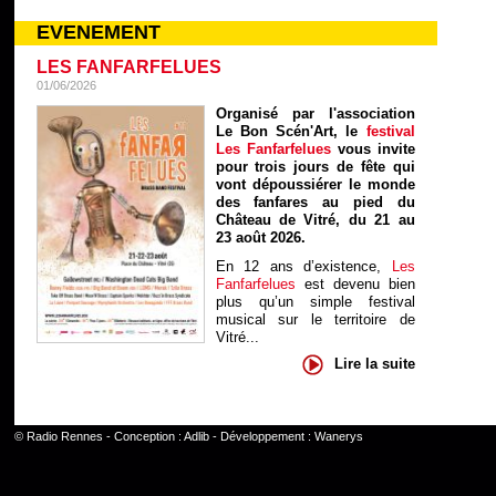
EVENEMENT
LES FANFARFELUES
01/06/2026
Organisé par l'association
Le Bon Scén'Art, le
festival
Les Fanfarfelues
vous invite
pour trois jours de fête qui
vont dépoussiérer le monde
des fanfares au pied du
Château de Vitré, du 21 au
23 août 2026.
En 12 ans d’existence,
Les
Fanfarfelues
est devenu bien
plus qu’un simple festival
musical sur le territoire de
Vitré...
Lire la suite
©
Radio Rennes
- Conception :
Adlib
- Développement :
Wanerys