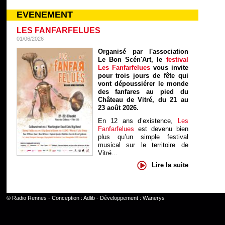
EVENEMENT
LES FANFARFELUES
01/06/2026
Organisé par l'association
Le Bon Scén'Art, le
festival
Les Fanfarfelues
vous invite
pour trois jours de fête qui
vont dépoussiérer le monde
des fanfares au pied du
Château de Vitré, du 21 au
23 août 2026.
En 12 ans d’existence,
Les
Fanfarfelues
est devenu bien
plus qu’un simple festival
musical sur le territoire de
Vitré...
Lire la suite
©
Radio Rennes
- Conception :
Adlib
- Développement :
Wanerys