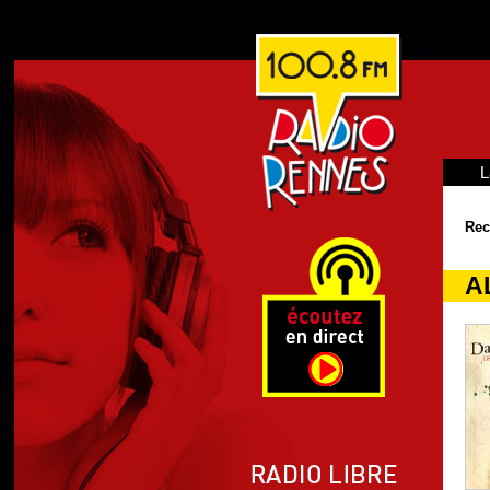
L
Rec
A