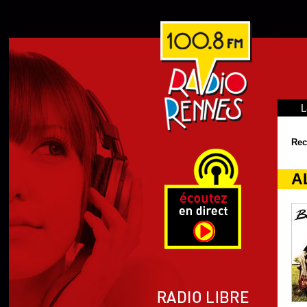
L
Rec
A