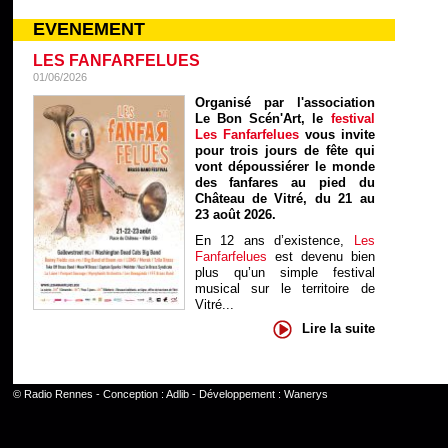
EVENEMENT
LES FANFARFELUES
01/06/2026
Organisé par l'association
Le Bon Scén'Art, le
festival
Les Fanfarfelues
vous invite
pour trois jours de fête qui
vont dépoussiérer le monde
des fanfares au pied du
Château de Vitré, du 21 au
23 août 2026.
En 12 ans d’existence,
Les
Fanfarfelues
est devenu bien
plus qu’un simple festival
musical sur le territoire de
Vitré...
Lire la suite
©
Radio Rennes
- Conception :
Adlib
- Développement :
Wanerys