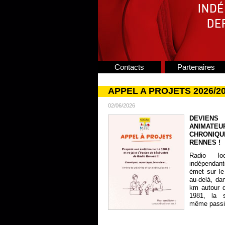
Contacts
Partenaires
APPEL A PROJETS 2026/2
02/06/2026
DEVIENS
ANIMATE
CHRONIQU
RENNES !
Radio lo
indépendan
émet sur le
au-delà, da
km autour 
1981, la s
même passion