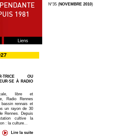
N°35 (
NOVEMBRE 2010
)
Liens
027
UR·TRICE OU
EUR·SE À RADIO
cale, libre et
te, Radio Rennes
 bassin rennais et
ns un rayon de 30
de Rennes. Depuis
tation cultive la
 : la culture...
Lire la suite