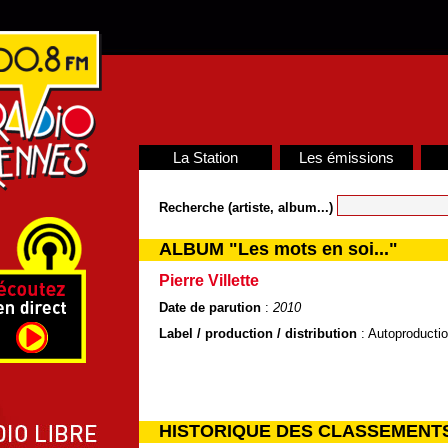
La Station
Les émissions
Recherche (artiste, album...)
ALBUM "Les mots en soi..."
Pierre Villette
Date de parution
:
2010
Label / production / distribution
: Autoproducti
HISTORIQUE DES CLASSEMENT