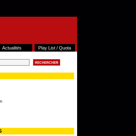
Actualités
Play List / Quota
on
S