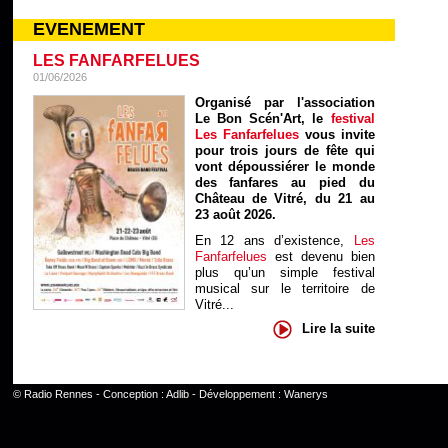
EVENEMENT
LES FANFARFELUES
01/06/2026
Organisé par l'association
Le Bon Scén'Art, le
festival
Les Fanfarfelues
vous invite
pour trois jours de fête qui
vont dépoussiérer le monde
des fanfares au pied du
Château de Vitré, du 21 au
23 août 2026.
En 12 ans d’existence,
Les
Fanfarfelues
est devenu bien
plus qu’un simple festival
musical sur le territoire de
Vitré...
Lire la suite
©
Radio Rennes
- Conception :
Adlib
- Développement :
Wanerys