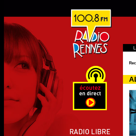
L
Rec
A