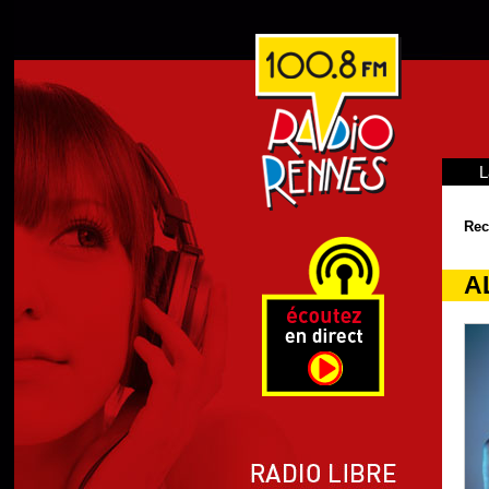
L
Rec
A