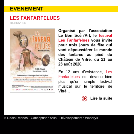
EVENEMENT
LES FANFARFELUES
01/06/2026
Organisé par l'association
Le Bon Scén'Art, le
festival
Les Fanfarfelues
vous invite
pour trois jours de fête qui
vont dépoussiérer le monde
des fanfares au pied du
Château de Vitré, du 21 au
23 août 2026.
En 12 ans d’existence,
Les
Fanfarfelues
est devenu bien
plus qu’un simple festival
musical sur le territoire de
Vitré...
Lire la suite
©
Radio Rennes
- Conception :
Adlib
- Développement :
Wanerys