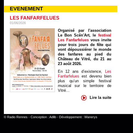
EVENEMENT
LES FANFARFELUES
01/06/2026
Organisé par l'association
Le Bon Scén'Art, le
festival
Les Fanfarfelues
vous invite
pour trois jours de fête qui
vont dépoussiérer le monde
des fanfares au pied du
Château de Vitré, du 21 au
23 août 2026.
En 12 ans d’existence,
Les
Fanfarfelues
est devenu bien
plus qu’un simple festival
musical sur le territoire de
Vitré...
Lire la suite
©
Radio Rennes
- Conception :
Adlib
- Développement :
Wanerys