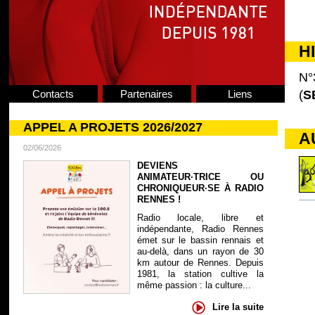
H
N°
Contacts
Partenaires
Liens
(
S
APPEL A PROJETS 2026/2027
A
02/06/2026
DEVIENS
ANIMATEUR·TRICE OU
CHRONIQUEUR·SE À RADIO
RENNES !
Radio locale, libre et
indépendante, Radio Rennes
émet sur le bassin rennais et
au-delà, dans un rayon de 30
km autour de Rennes. Depuis
1981, la station cultive la
même passion : la culture...
Lire la suite