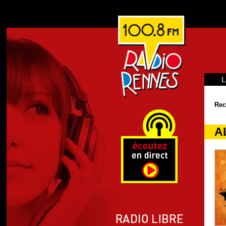
L
Rec
A