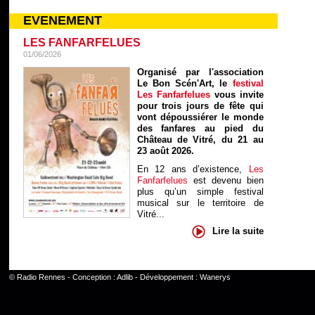
EVENEMENT
LES FANFARFELUES
01/06/2026
Organisé par l'association
Le Bon Scén'Art, le
festival
Les Fanfarfelues
vous invite
pour trois jours de fête qui
vont dépoussiérer le monde
des fanfares au pied du
Château de Vitré, du 21 au
23 août 2026.
En 12 ans d’existence,
Les
Fanfarfelues
est devenu bien
plus qu’un simple festival
musical sur le territoire de
Vitré...
Lire la suite
©
Radio Rennes
- Conception :
Adlib
- Développement :
Wanerys