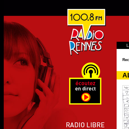
L
Rec
A