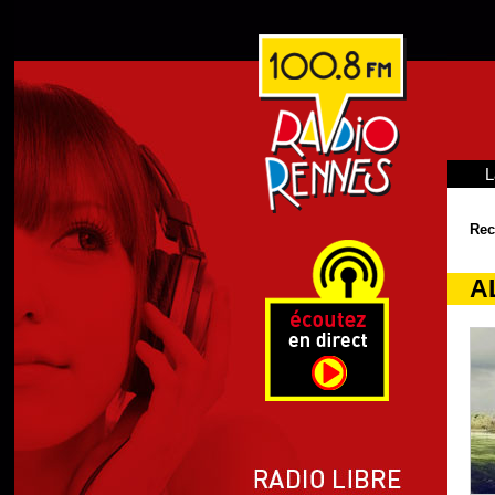
L
Rec
A