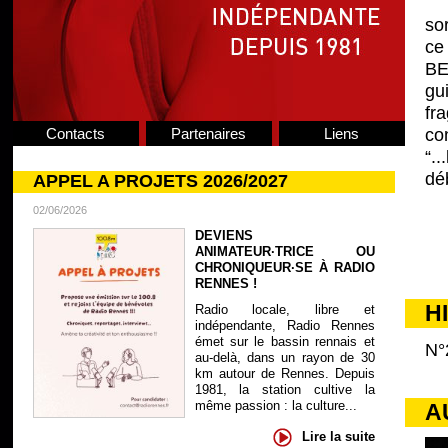
so
ce
BE
gu
fr
Contacts
Partenaires
Liens
co
“..
déb
APPEL A PROJETS 2026/2027
02/06/2026
DEVIENS
ANIMATEUR·TRICE OU
CHRONIQUEUR·SE À RADIO
RENNES !
H
Radio locale, libre et
indépendante, Radio Rennes
émet sur le bassin rennais et
N°
au-delà, dans un rayon de 30
km autour de Rennes. Depuis
1981, la station cultive la
même passion : la culture...
A
Lire la suite