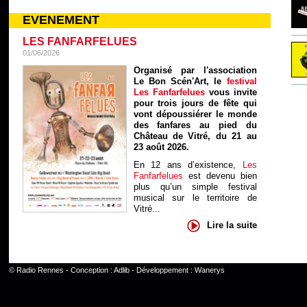
EVENEMENT
LES FANFARFELUES
01/06/2026
Organisé par l'association
Le Bon Scén'Art, le
festival
Les Fanfarfelues
vous invite
pour trois jours de fête qui
vont dépoussiérer le monde
des fanfares au pied du
Château de Vitré, du 21 au
23 août 2026.
En 12 ans d’existence,
Les
Fanfarfelues
est devenu bien
plus qu’un simple festival
musical sur le territoire de
Vitré...
Lire la suite
©
Radio Rennes
- Conception :
Adlib
- Développement :
Wanerys