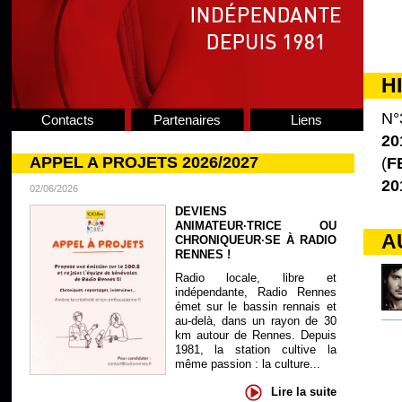
H
N°
Contacts
Partenaires
Liens
20
APPEL A PROJETS 2026/2027
(
F
20
02/06/2026
DEVIENS
ANIMATEUR·TRICE OU
A
CHRONIQUEUR·SE À RADIO
RENNES !
Radio locale, libre et
indépendante, Radio Rennes
émet sur le bassin rennais et
au-delà, dans un rayon de 30
km autour de Rennes. Depuis
1981, la station cultive la
même passion : la culture...
Lire la suite