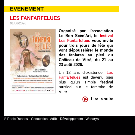
EVENEMENT
LES FANFARFELUES
01/06/2026
Organisé par l'association
Le Bon Scén'Art, le
festival
Les Fanfarfelues
vous invite
pour trois jours de fête qui
vont dépoussiérer le monde
des fanfares au pied du
Château de Vitré, du 21 au
23 août 2026.
En 12 ans d’existence,
Les
Fanfarfelues
est devenu bien
plus qu’un simple festival
musical sur le territoire de
Vitré...
Lire la suite
©
Radio Rennes
- Conception :
Adlib
- Développement :
Wanerys