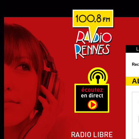
L
Rec
A