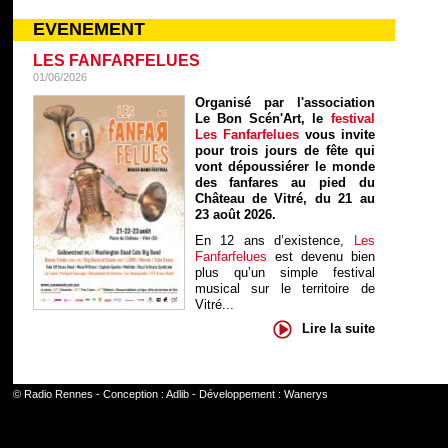
EVENEMENT
LES FANFARFELUES
01/06/2026
Organisé par l'association
Le Bon Scén'Art, le
festival
Les Fanfarfelues
vous invite
pour trois jours de fête qui
vont dépoussiérer le monde
des fanfares au pied du
Château de Vitré, du 21 au
23 août 2026.
En 12 ans d’existence,
Les
Fanfarfelues
est devenu bien
plus qu’un simple festival
musical sur le territoire de
Vitré...
Lire la suite
©
Radio Rennes
- Conception :
Adlib
- Développement :
Wanerys