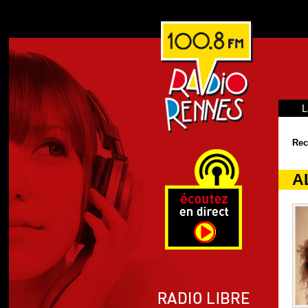
L
Rec
AL