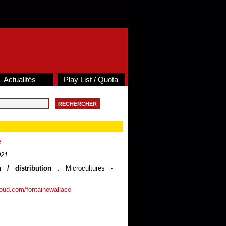
Actualités
Play List / Quota
e
021
 / distribution
: Microcultures -
loud.com/fontainewallace