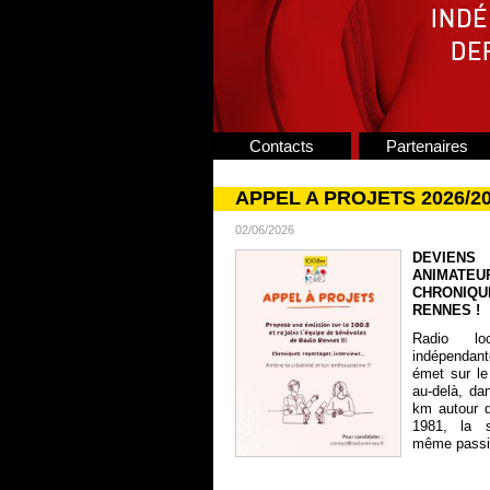
Contacts
Partenaires
APPEL A PROJETS 2026/2
02/06/2026
DEVIENS
ANIMATE
CHRONIQU
RENNES !
Radio lo
indépendan
émet sur le
au-delà, da
km autour 
1981, la s
même passion