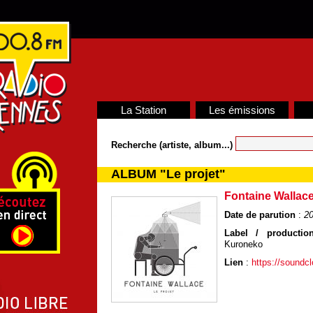
La Station
Les émissions
Recherche (artiste, album...)
ALBUM "Le projet"
Fontaine Wallac
Date de parution
:
2
Label / production
Kuroneko
Lien
:
https://soundc