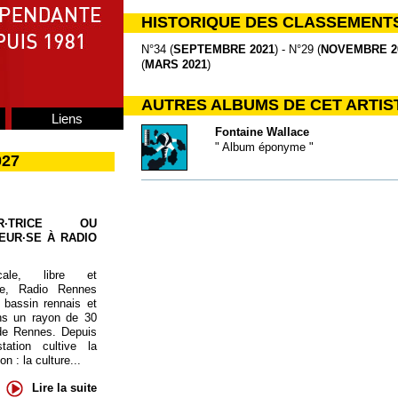
HISTORIQUE DES CLASSEMENT
N°34 (
SEPTEMBRE 2021
) - N°29 (
NOVEMBRE 2
(
MARS 2021
)
AUTRES ALBUMS DE CET ARTIS
Liens
Fontaine Wallace
" Album éponyme "
027
UR·TRICE OU
EUR·SE À RADIO
cale, libre et
te, Radio Rennes
 bassin rennais et
ns un rayon de 30
de Rennes. Depuis
tation cultive la
 : la culture...
Lire la suite