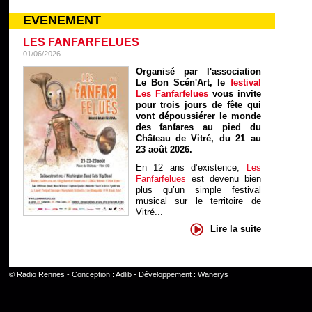
EVENEMENT
LES FANFARFELUES
01/06/2026
Organisé par l'association
Le Bon Scén'Art, le
festival
Les Fanfarfelues
vous invite
pour trois jours de fête qui
vont dépoussiérer le monde
des fanfares au pied du
Château de Vitré, du 21 au
23 août 2026.
En 12 ans d’existence,
Les
Fanfarfelues
est devenu bien
plus qu’un simple festival
musical sur le territoire de
Vitré...
Lire la suite
©
Radio Rennes
- Conception :
Adlib
- Développement :
Wanerys