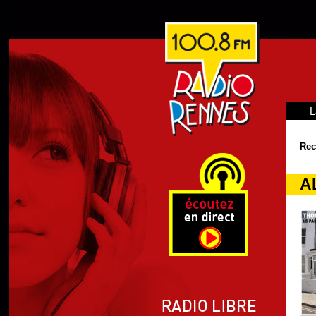
L
Rec
A