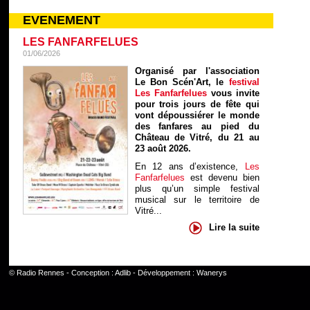
EVENEMENT
LES FANFARFELUES
01/06/2026
Organisé par l'association
Le Bon Scén'Art, le
festival
Les Fanfarfelues
vous invite
pour trois jours de fête qui
vont dépoussiérer le monde
des fanfares au pied du
Château de Vitré, du 21 au
23 août 2026.
En 12 ans d’existence,
Les
Fanfarfelues
est devenu bien
plus qu’un simple festival
musical sur le territoire de
Vitré...
Lire la suite
©
Radio Rennes
- Conception :
Adlib
- Développement :
Wanerys