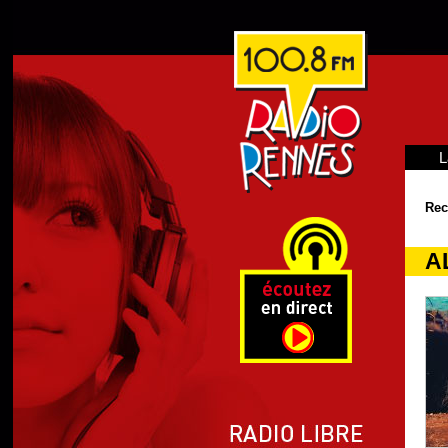
L
Rec
A