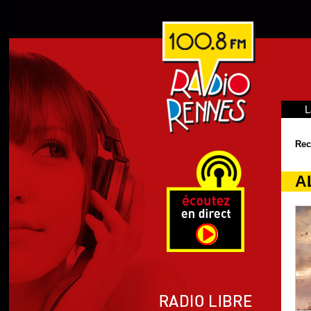
L
Rec
A