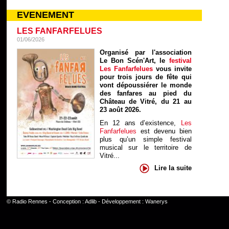
EVENEMENT
LES FANFARFELUES
01/06/2026
Organisé par l'association
Le Bon Scén'Art, le
festival
Les Fanfarfelues
vous invite
pour trois jours de fête qui
vont dépoussiérer le monde
des fanfares au pied du
Château de Vitré, du 21 au
23 août 2026.
En 12 ans d’existence,
Les
Fanfarfelues
est devenu bien
plus qu’un simple festival
musical sur le territoire de
Vitré...
Lire la suite
©
Radio Rennes
- Conception :
Adlib
- Développement :
Wanerys