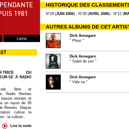
HISTORIQUE DES CLASSEMENT
N°29 (
JUIN 2006
) - N°29 (
AVRIL 2006
) - N°12 (
MA
AUTRES ALBUMS DE CET ARTIS
Dick Annegarn
Liens
" Plouc "
027
Dick Annegarn
" Soleil du soir "
UR·TRICE OU
EUR·SE À RADIO
Dick Annegarn
" Vélo va "
cale, libre et
te, Radio Rennes
 bassin rennais et
ns un rayon de 30
de Rennes. Depuis
tation cultive la
 : la culture...
Lire la suite