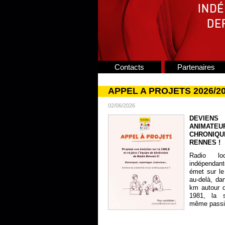
Contacts
Partenaires
APPEL A PROJETS 2026/2
02/06/2026
DEVIENS
ANIMATE
CHRONIQU
RENNES !
Radio lo
indépendan
émet sur le
au-delà, da
km autour 
1981, la s
même passion