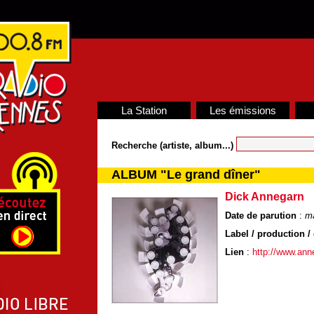
La Station
Les émissions
Recherche (artiste, album...)
ALBUM "Le grand dîner"
Dick Annegarn
Date de parution
:
m
Label / production / 
Lien
:
http://www.an