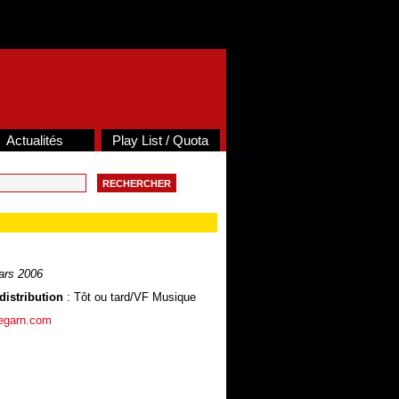
Actualités
Play List / Quota
ars 2006
distribution
: Tôt ou tard/VF Musique
negarn.com