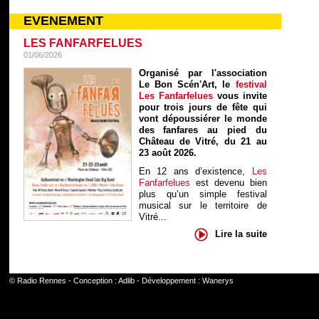
EVENEMENT
LES FANFARFELUES
01/06/2026
Organisé par l'association
Le Bon Scén'Art, le
festival
Les Fanfarfelues
vous invite
pour trois jours de fête qui
vont dépoussiérer le monde
des fanfares au pied du
Château de Vitré, du 21 au
23 août 2026.
En 12 ans d’existence,
Les
Fanfarfelues
est devenu bien
plus qu’un simple festival
musical sur le territoire de
Vitré...
Lire la suite
©
Radio Rennes
- Conception :
Adlib
- Développement :
Wanerys