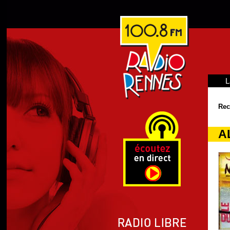
L
Rec
A