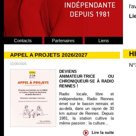
l'
Li
Contacts
Partenaires
Liens
H
APPEL A PROJETS 2026/2027
N°
02/06/2026
DEVIENS
ANIMATEUR·TRICE OU
CHRONIQUEUR·SE À RADIO
RENNES !
Radio locale, libre et
indépendante, Radio Rennes
émet sur le bassin rennais et
au-delà, dans un rayon de 30
km autour de Rennes. Depuis
1981, la station cultive la
même passion : la culture...
Lire la suite