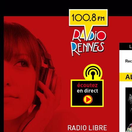
L
Rec
A