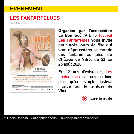
EVENEMENT
LES FANFARFELUES
01/06/2026
Organisé par l'association
Le Bon Scén'Art, le
festival
Les Fanfarfelues
vous invite
pour trois jours de fête qui
vont dépoussiérer le monde
des fanfares au pied du
Château de Vitré, du 21 au
23 août 2026.
En 12 ans d’existence,
Les
Fanfarfelues
est devenu bien
plus qu’un simple festival
musical sur le territoire de
Vitré...
Lire la suite
©
Radio Rennes
- Conception :
Adlib
- Développement :
Wanerys