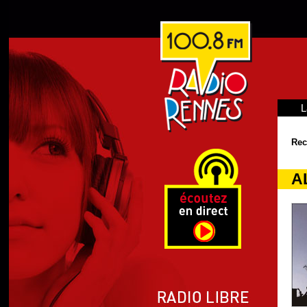
L
Rec
A