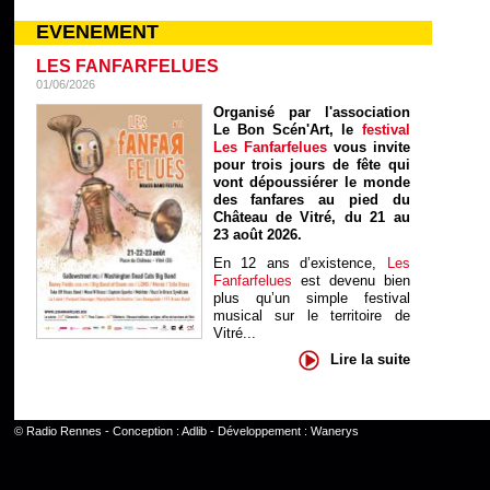
EVENEMENT
LES FANFARFELUES
01/06/2026
Organisé par l'association
Le Bon Scén'Art, le
festival
Les Fanfarfelues
vous invite
pour trois jours de fête qui
vont dépoussiérer le monde
des fanfares au pied du
Château de Vitré, du 21 au
23 août 2026.
En 12 ans d’existence,
Les
Fanfarfelues
est devenu bien
plus qu’un simple festival
musical sur le territoire de
Vitré...
Lire la suite
©
Radio Rennes
- Conception :
Adlib
- Développement :
Wanerys