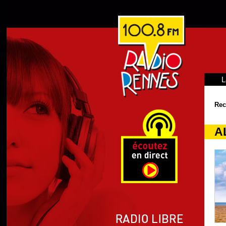
L
Rec
A