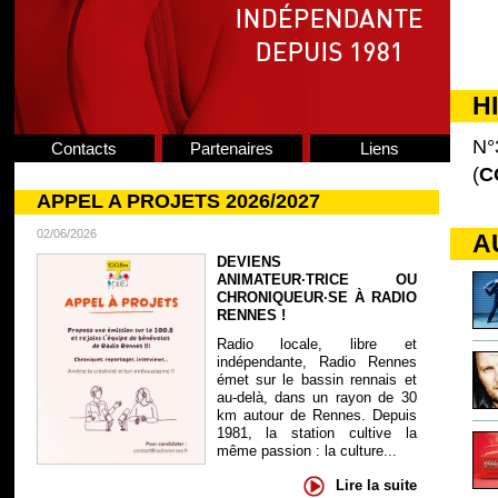
H
N°
Contacts
Partenaires
Liens
(
C
APPEL A PROJETS 2026/2027
02/06/2026
A
DEVIENS
ANIMATEUR·TRICE OU
CHRONIQUEUR·SE À RADIO
RENNES !
Radio locale, libre et
indépendante, Radio Rennes
émet sur le bassin rennais et
au-delà, dans un rayon de 30
km autour de Rennes. Depuis
1981, la station cultive la
même passion : la culture...
Lire la suite