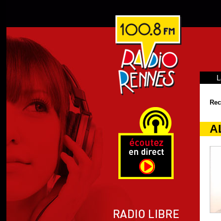
L
Rec
AL