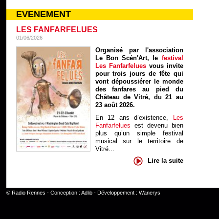
EVENEMENT
LES FANFARFELUES
01/06/2026
Organisé par l'association
Le Bon Scén'Art, le
festival
Les Fanfarfelues
vous invite
pour trois jours de fête qui
vont dépoussiérer le monde
des fanfares au pied du
Château de Vitré, du 21 au
23 août 2026.
En 12 ans d’existence,
Les
Fanfarfelues
est devenu bien
plus qu’un simple festival
musical sur le territoire de
Vitré...
Lire la suite
©
Radio Rennes
- Conception :
Adlib
- Développement :
Wanerys