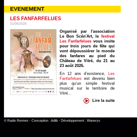
EVENEMENT
LES FANFARFELUES
01/06/2026
Organisé par l'association
Le Bon Scén'Art, le
festival
Les Fanfarfelues
vous invite
pour trois jours de fête qui
vont dépoussiérer le monde
des fanfares au pied du
Château de Vitré, du 21 au
23 août 2026.
En 12 ans d’existence,
Les
Fanfarfelues
est devenu bien
plus qu’un simple festival
musical sur le territoire de
Vitré...
Lire la suite
©
Radio Rennes
- Conception :
Adlib
- Développement :
Wanerys