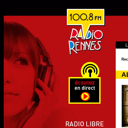
L
Rec
A