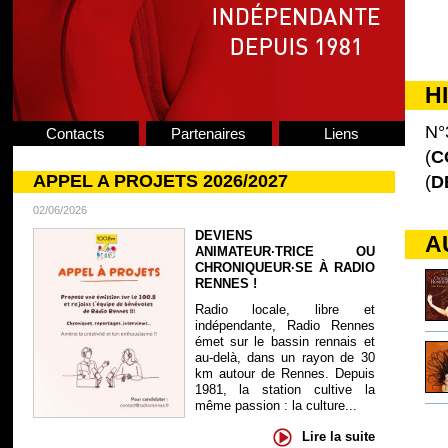
H
N°
Contacts
Partenaires
Liens
(
C
APPEL A PROJETS 2026/2027
(
D
02/06/2026
DEVIENS
A
ANIMATEUR·TRICE OU
CHRONIQUEUR·SE À RADIO
RENNES !
Radio locale, libre et
indépendante, Radio Rennes
émet sur le bassin rennais et
au-delà, dans un rayon de 30
km autour de Rennes. Depuis
1981, la station cultive la
même passion : la culture...
Lire la suite