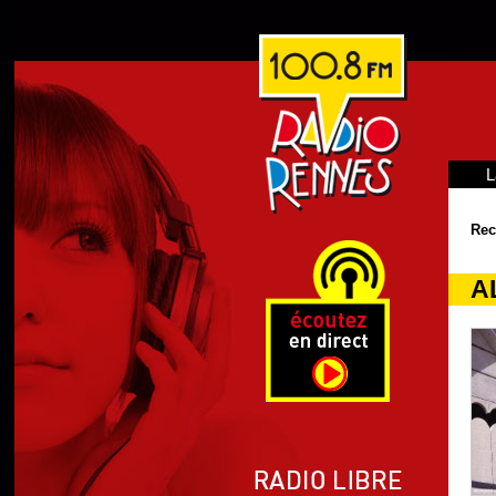
L
Rec
A