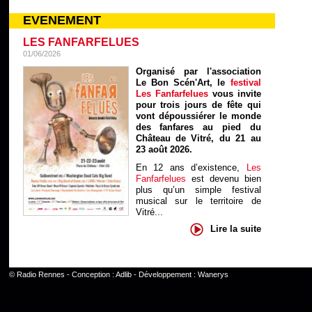
EVENEMENT
LES FANFARFELUES
01/06/2026
Organisé par l'association
Le Bon Scén'Art, le
festival
Les Fanfarfelues
vous invite
pour trois jours de fête qui
vont dépoussiérer le monde
des fanfares au pied du
Château de Vitré, du 21 au
23 août 2026.
En 12 ans d’existence,
Les
Fanfarfelues
est devenu bien
plus qu’un simple festival
musical sur le territoire de
Vitré...
Lire la suite
©
Radio Rennes
- Conception :
Adlib
- Développement :
Wanerys