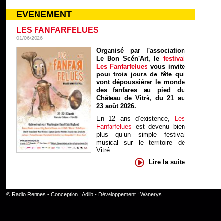
EVENEMENT
LES FANFARFELUES
01/06/2026
Organisé par l'association
Le Bon Scén'Art, le
festival
Les Fanfarfelues
vous invite
pour trois jours de fête qui
vont dépoussiérer le monde
des fanfares au pied du
Château de Vitré, du 21 au
23 août 2026.
En 12 ans d’existence,
Les
Fanfarfelues
est devenu bien
plus qu’un simple festival
musical sur le territoire de
Vitré...
Lire la suite
©
Radio Rennes
- Conception :
Adlib
- Développement :
Wanerys