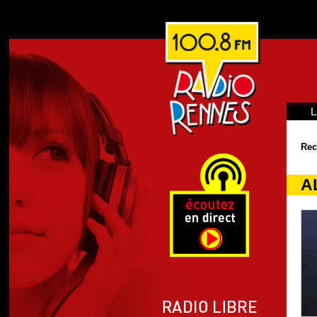
L
Rec
A