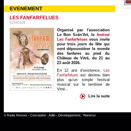
EVENEMENT
LES FANFARFELUES
01/06/2026
Organisé par l'association
Le Bon Scén'Art, le
festival
Les Fanfarfelues
vous invite
pour trois jours de fête qui
vont dépoussiérer le monde
des fanfares au pied du
Château de Vitré, du 21 au
23 août 2026.
En 12 ans d’existence,
Les
Fanfarfelues
est devenu bien
plus qu’un simple festival
musical sur le territoire de
Vitré...
Lire la suite
©
Radio Rennes
- Conception :
Adlib
- Développement :
Wanerys