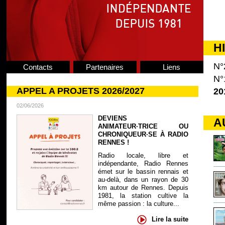
H
N°
Contacts
Partenaires
Liens
N°
APPEL A PROJETS 2026/2027
20
02/06/2026
DEVIENS
A
ANIMATEUR·TRICE OU
CHRONIQUEUR·SE À RADIO
RENNES !
Radio locale, libre et
indépendante, Radio Rennes
émet sur le bassin rennais et
au-delà, dans un rayon de 30
km autour de Rennes. Depuis
1981, la station cultive la
même passion : la culture...
Lire la suite