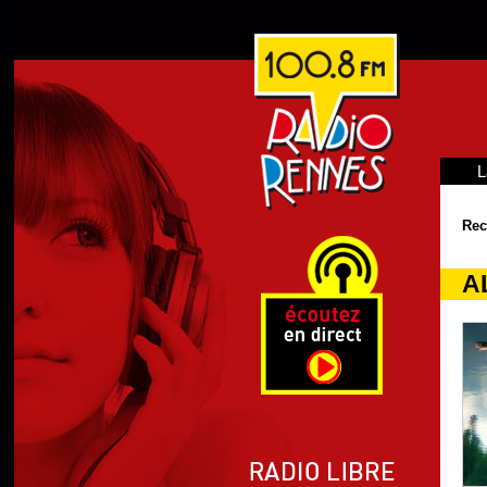
L
Rec
A