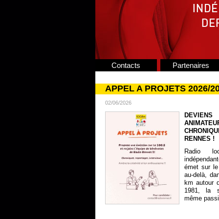
Contacts
Partenaires
APPEL A PROJETS 2026/2
02/06/2026
DEVIENS
ANIMATE
CHRONIQU
RENNES !
Radio lo
indépendan
émet sur le
au-delà, da
km autour 
1981, la s
même passion