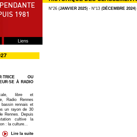
N°26 (
JANVIER 2025
) - N°13 (
DÉCEMBRE 2024
)
Liens
027
UR·TRICE OU
EUR·SE À RADIO
cale, libre et
te, Radio Rennes
 bassin rennais et
ns un rayon de 30
de Rennes. Depuis
tation cultive la
 : la culture...
Lire la suite