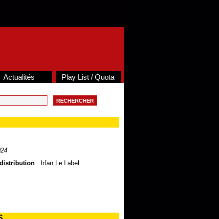
Actualités
Play List / Quota
024
distribution
: Irfan Le Label
S