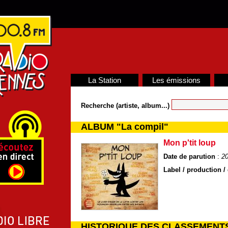
La Station
Les émissions
Recherche (artiste, album...)
ALBUM "La compil"
Mon p'tit loup
Date de parution
:
2
Label / production / 
HISTORIQUE DES CLASSEMENT